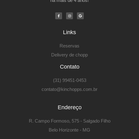
há mais de 4 anos!
F
I
G
a
n
o
c
s
o
e
t
g
b
a
l
o
g
e
o
r
k
a
Links
-
m
f
Reservas
Delivery de chopp
Contato
(31) 99451-0453
contato@kinchopps.com.br
Endereço
R. Campo Formoso, 575 - Salgado Filho
Belo Horizonte - MG